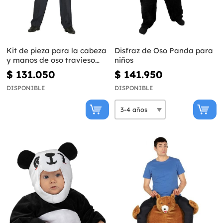
Kit de pieza para la cabeza
Disfraz de Oso Panda para
y manos de oso travieso
niños
para adulto
$ 131.050
$ 141.950
DISPONIBLE
DISPONIBLE