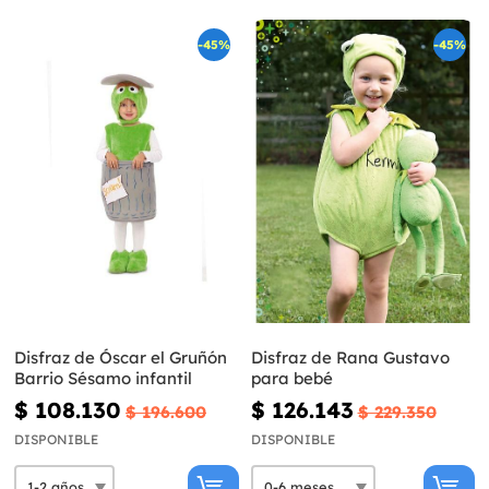
-45%
-45%
Disfraz de Óscar el Gruñón
Disfraz de Rana Gustavo
Barrio Sésamo infantil
para bebé
$ 108.130
$ 126.143
$ 196.600
$ 229.350
DISPONIBLE
DISPONIBLE