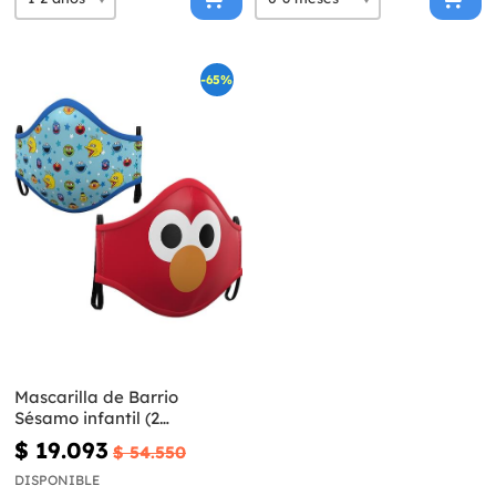
-65%
Mascarilla de Barrio
Sésamo infantil (2
unidades)
$ 19.093
$ 54.550
DISPONIBLE