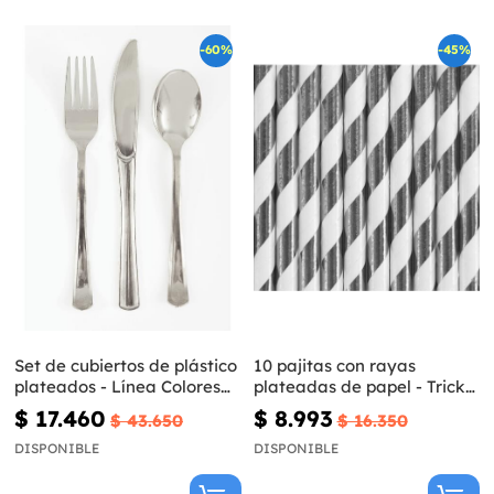
-60%
-45%
Set de cubiertos de plástico
10 pajitas con rayas
plateados - Línea Colores
plateadas de papel - Trick
Básicos
or Treat Collection
$ 17.460
$ 8.993
$ 43.650
$ 16.350
DISPONIBLE
DISPONIBLE