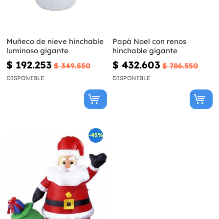
Muñeco de nieve hinchable
Papá Noel con renos
luminoso gigante
hinchable gigante
$ 192.253
$ 432.603
$ 349.550
$ 786.550
DISPONIBLE
DISPONIBLE
-45%