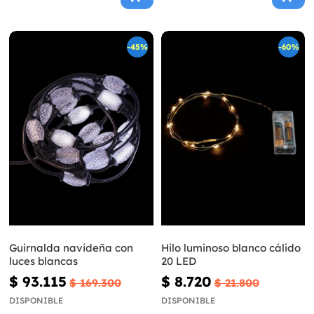
-45%
-60%
Guirnalda navideña con
Hilo luminoso blanco cálido
luces blancas
20 LED
$ 93.115
$ 8.720
$ 169.300
$ 21.800
DISPONIBLE
DISPONIBLE