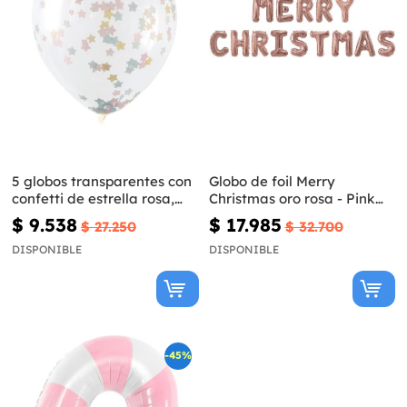
5 globos transparentes con
Globo de foil Merry
confetti de estrella rosa,
Christmas oro rosa - Pink
azul y dorados (30 cm)
Christmas
$ 9.538
$ 17.985
$ 27.250
$ 32.700
DISPONIBLE
DISPONIBLE
-45%