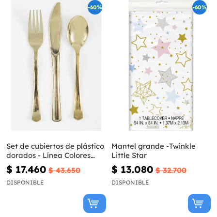
-60%
-60%
Set de cubiertos de plástico
Mantel grande -Twinkle
dorados - Línea Colores
Little Star
Básicos
$ 17.460
$ 13.080
$ 43.650
$ 32.700
DISPONIBLE
DISPONIBLE