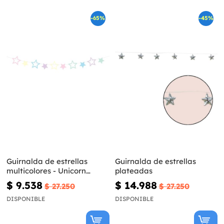
-65%
-45%
Guirnalda de estrellas
Guirnalda de estrellas
multicolores - Unicorn
plateadas
Collection
$ 9.538
$ 14.988
$ 27.250
$ 27.250
DISPONIBLE
DISPONIBLE