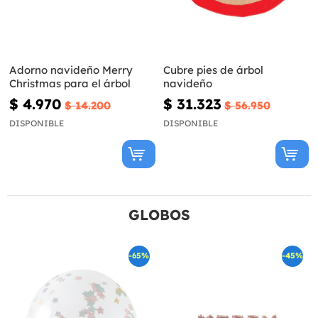
Adorno navideño Merry
Cubre pies de árbol
Christmas para el árbol
navideño
$ 4.970
$ 31.323
$ 14.200
$ 56.950
DISPONIBLE
DISPONIBLE
GLOBOS
-65%
-45%