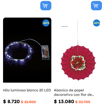
-60%
-60%
Hilo luminoso blanco 20 LED
Abanico de papel
decorativo con flor de
pascua elegante - Holly
$ 8.720
$ 13.080
$ 21.800
$ 32.700
Poinsettia