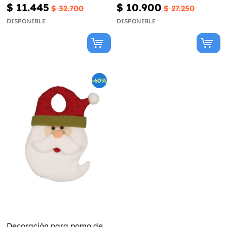
Christmas
$ 11.445
$ 10.900
$ 32.700
$ 27.250
DISPONIBLE
DISPONIBLE
-60%
Decoración para pomo de