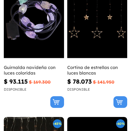
Guirnalda navideña con
Cortina de estrellas con
luces coloridas
luces blancas
$ 93.115
$ 78.073
$ 169.300
$ 141.950
DISPONIBLE
DISPONIBLE
-45%
-60%