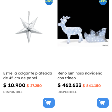
-60%
-45%
Estrella colgante plateada
Reno luminoso navideño
de 45 cm de papel
con trineo
$ 10.900
$ 462.633
$ 27.250
$ 841.150
DISPONIBLE
DISPONIBLE