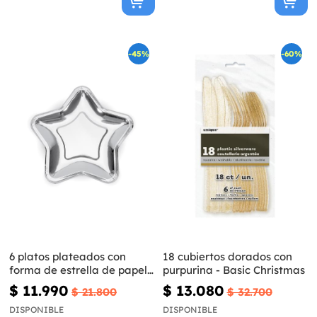
-45%
-60%
6 platos plateados con
18 cubiertos dorados con
forma de estrella de papel
purpurina - Basic Christmas
(23 cm) - Princess Party
$ 11.990
$ 13.080
$ 21.800
$ 32.700
DISPONIBLE
DISPONIBLE