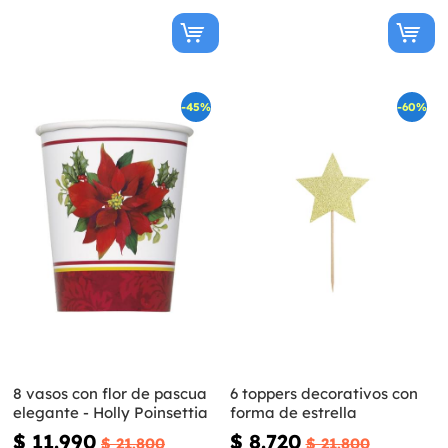
-45%
-60%
8 vasos con flor de pascua
6 toppers decorativos con
elegante - Holly Poinsettia
forma de estrella
$ 11.990
$ 8.720
$ 21.800
$ 21.800