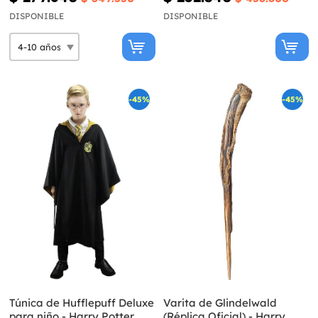
Potter
DISPONIBLE
DISPONIBLE
-45%
-45%
Túnica de Hufflepuff Deluxe
Varita de Glindelwald
para niño - Harry Potter
(Réplica Oficial) - Harry