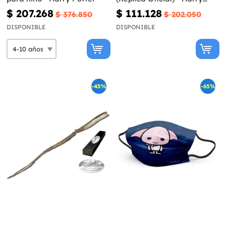
Potter y las Reliquias de la
$ 207.268
$ 111.128
$ 376.850
$ 202.050
Muerte
DISPONIBLE
DISPONIBLE
-45%
-65%