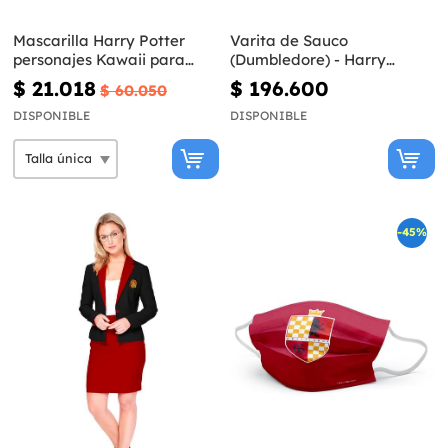
Mascarilla Harry Potter
Varita de Sauco
personajes Kawaii para
(Dumbledore) - Harry
adulto
Potter
$ 21.018
$ 196.600
$ 60.050
DISPONIBLE
DISPONIBLE
-45%