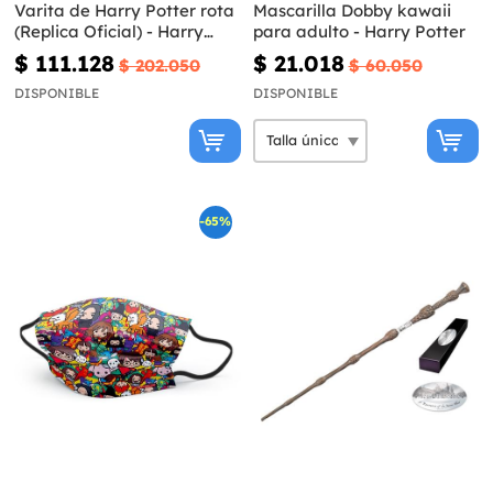
Varita de Harry Potter rota
Mascarilla Dobby kawaii
(Replica Oficial) - Harry
para adulto - Harry Potter
Potter y las Reliquias de la
$ 111.128
$ 21.018
$ 202.050
$ 60.050
Muerte
DISPONIBLE
DISPONIBLE
-65%