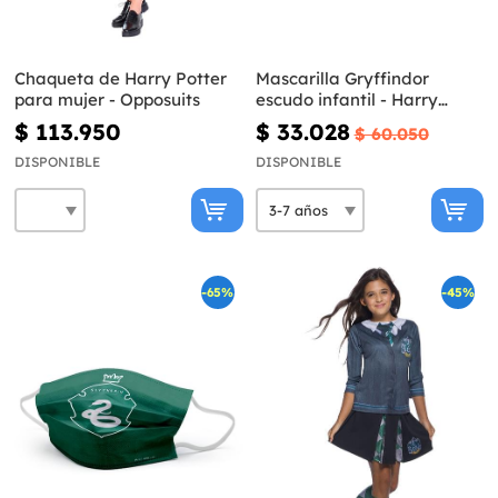
Chaqueta de Harry Potter
Mascarilla Gryffindor
para mujer - Opposuits
escudo infantil - Harry
Potter
$ 113.950
$ 33.028
$ 60.050
DISPONIBLE
DISPONIBLE
-65%
-45%