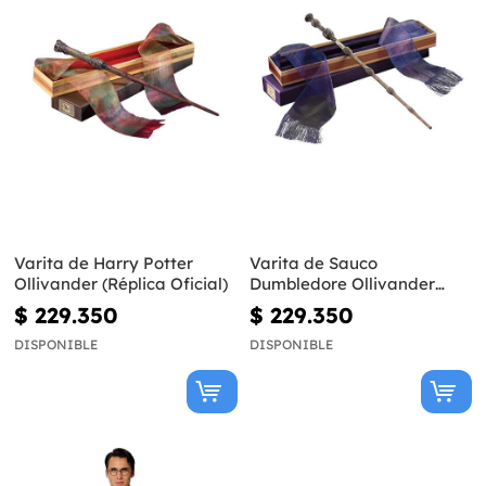
Varita de Harry Potter
Varita de Sauco
Ollivander (Réplica Oficial)
Dumbledore Ollivander
(Réplica Oficial) - Harry
$ 229.350
$ 229.350
Potter
DISPONIBLE
DISPONIBLE