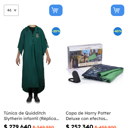
-20%
-45%
Túnica de Quidditch
Capa de Harry Potter
Slytherin infantil (Réplica
Deluxe con efectos
oficial Collectors) - Harry
especiales
$ 279.640
$ 252.340
$ 349.550
$ 458.800