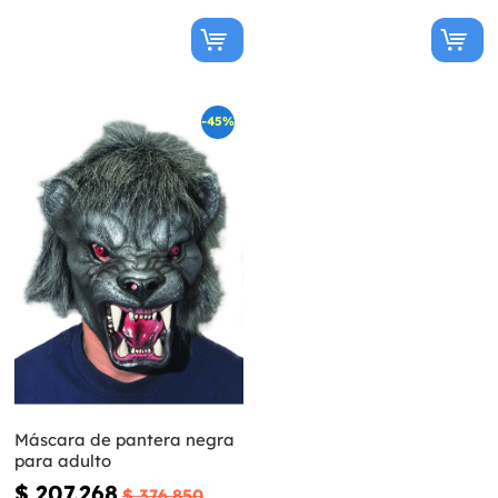
-45%
Máscara de pantera negra
para adulto
$ 207.268
$ 376.850