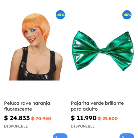
-65%
-45%
Peluca rave naranja
Pajarita verde brillante
fluorescente
para adulto
$ 24.833
$ 11.990
$ 70.950
$ 21.800
DISPONIBLE
DISPONIBLE