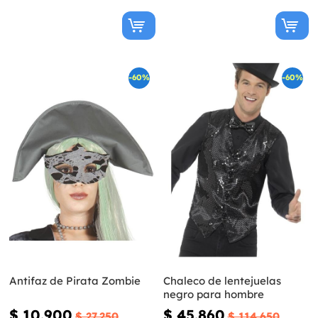
-60%
-60%
Antifaz de Pirata Zombie
Chaleco de lentejuelas
negro para hombre
$ 10.900
$ 45.860
$ 27.250
$ 114.650