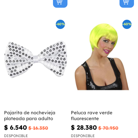
-60%
-60%
Pajarita de nochevieja
Peluca rave verde
plateada para adulto
fluorescente
$ 6.540
$ 28.380
$ 16.350
$ 70.950
DISPONIBLE
DISPONIBLE