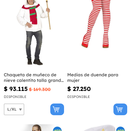
Chaqueta de muñeco de
Medias de duende para
nieve calentito talla grande
mujer
para adulto
$ 93.115
$ 27.250
$ 169.300
DISPONIBLE
DISPONIBLE
-60%
-60%