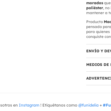
morados
que 
poliéster
, no
mantener a tu
Producto
Mad
pensado para 
para quienes 
conquiste cor
ENVÍO Y DE
MEDIOS DE 
ADVERTENC
osotros en
Instagram
! Etiquétanos como
@funidelia
+
#Fu