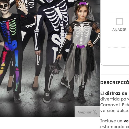
AÑADIR
DESCRIPCI
El
disfraz de
divertida par
Carnaval. Est
versión dulce
Ampliar
Incluye un
ve
estampada co