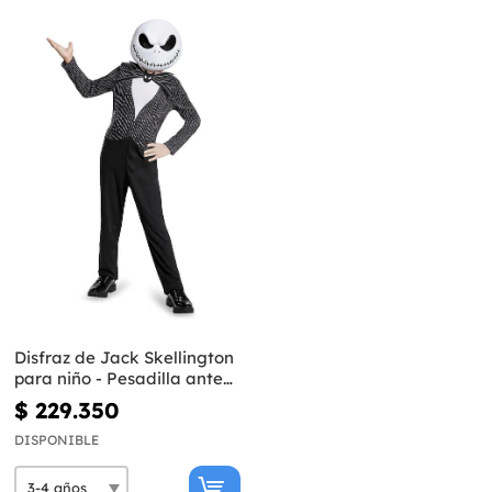
Disfraz de Jack Skellington
para niño - Pesadilla antes
de Navidad
$ 229.350
DISPONIBLE