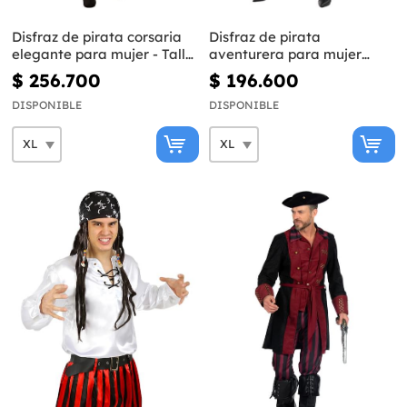
Disfraz de pirata corsaria
Disfraz de pirata
elegante para mujer - Talla
aventurera para mujer
grande
talla grande
$ 256.700
$ 196.600
DISPONIBLE
DISPONIBLE