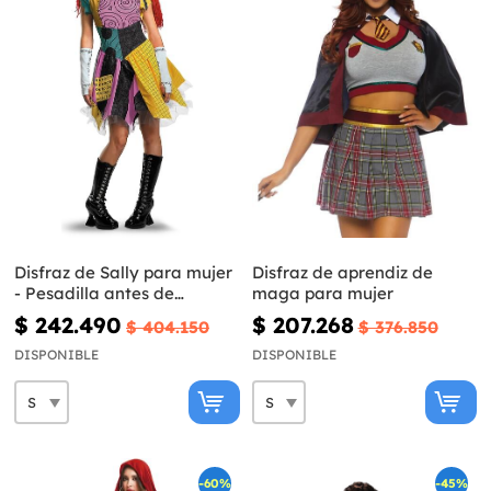
Disfraz de Sally para mujer
Disfraz de aprendiz de
- Pesadilla antes de
maga para mujer
Navidad
$ 242.490
$ 207.268
$ 404.150
$ 376.850
DISPONIBLE
DISPONIBLE
-60%
-45%