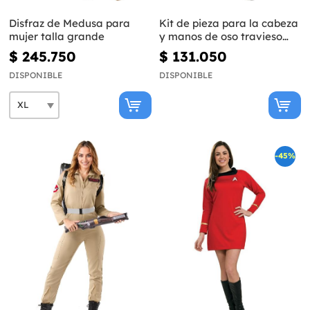
Disfraz de Medusa para
Kit de pieza para la cabeza
mujer talla grande
y manos de oso travieso
para adulto
$ 245.750
$ 131.050
DISPONIBLE
DISPONIBLE
-45%