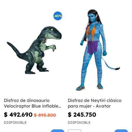
-45%
Disfraz de dinosaurio
Disfraz de Neytiri clásico
Velociraptor Blue inflable
para mujer - Avatar
prestige para adulto -
$ 492.690
$ 245.750
$ 895.800
Jurassic World
DISPONIBLE
DISPONIBLE