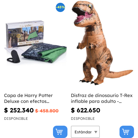
-45%
Capa de Harry Potter
Disfraz de dinosaurio T-Rex
Deluxe con efectos
inflable para adulto -
especiales
Jurassic World
$ 252.340
$ 622.650
$ 458.800
DISPONIBLE
DISPONIBLE