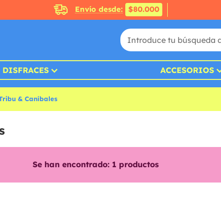
Envío desde:
$80.000
DISFRACES
ACCESORIOS
 Tribu & Caníbales
s
Se han encontrado:
1
productos