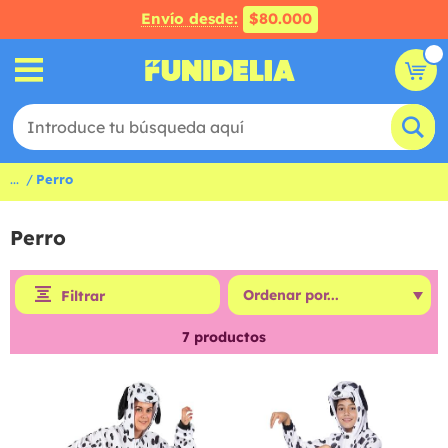
Envío desde:
$80.000
...
Perro
Perro
Filtrar
7
productos