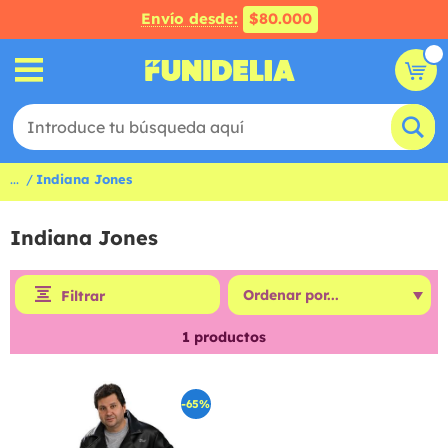
Envío desde:
$80.000
...
Indiana Jones
Indiana Jones
Filtrar
1
productos
-65%