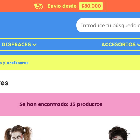
Envío desde:
$80.000
DISFRACES
ACCESORIOS
s y profesores
res
Se han encontrado:
13
productos