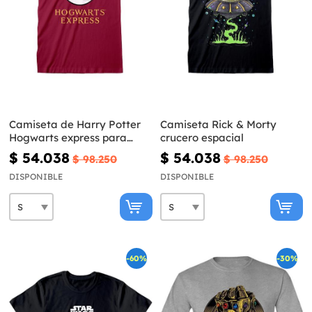
Camiseta de Harry Potter
Camiseta Rick & Morty
Hogwarts express para
crucero espacial
hombre
$ 54.038
$ 54.038
$ 98.250
$ 98.250
DISPONIBLE
DISPONIBLE
-60%
-30%