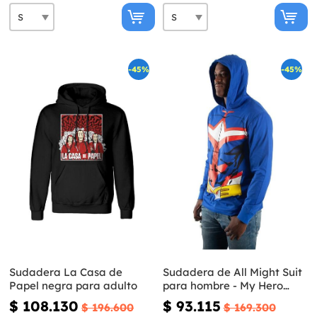
-45%
-45%
Sudadera La Casa de
Sudadera de All Might Suit
Papel negra para adulto
para hombre - My Hero
Academia
$ 108.130
$ 93.115
$ 196.600
$ 169.300