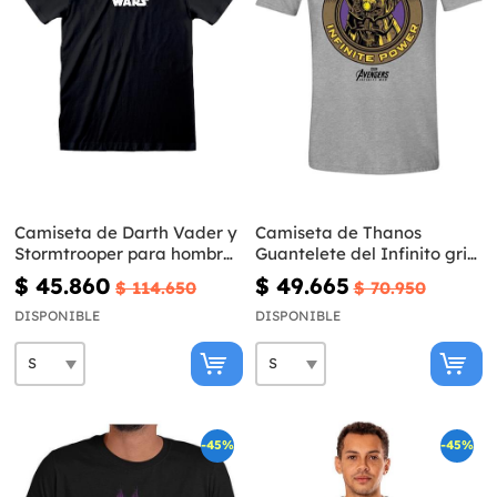
Camiseta de Darth Vader y
Camiseta de Thanos
Stormtrooper para hombre
Guantelete del Infinito gris-
- Star Wars
Vengadores Infinity War
$ 45.860
$ 49.665
$ 114.650
$ 70.950
DISPONIBLE
DISPONIBLE
-45%
-45%