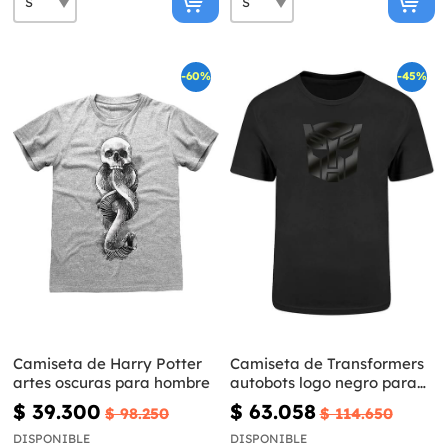
-60%
-45%
Camiseta de Harry Potter
Camiseta de Transformers
artes oscuras para hombre
autobots logo negro para
adulto
$ 39.300
$ 63.058
$ 98.250
$ 114.650
DISPONIBLE
DISPONIBLE