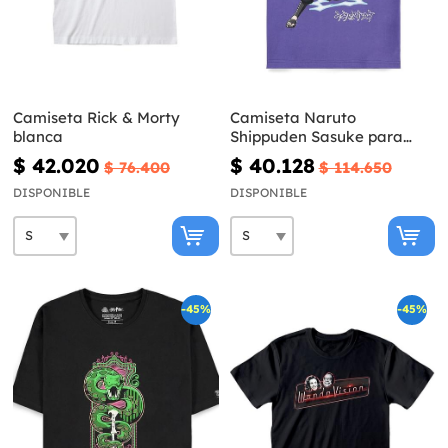
Camiseta Rick & Morty
Camiseta Naruto
blanca
Shippuden Sasuke para
hombre
$ 42.020
$ 40.128
$ 76.400
$ 114.650
DISPONIBLE
DISPONIBLE
-45%
-45%