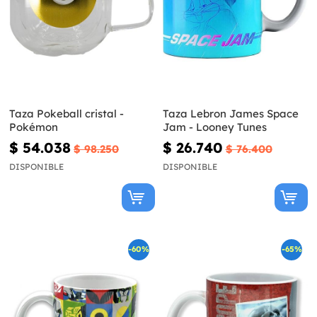
Taza Pokeball cristal -
Taza Lebron James Space
Pokémon
Jam - Looney Tunes
$ 54.038
$ 26.740
$ 98.250
$ 76.400
DISPONIBLE
DISPONIBLE
-60%
-65%