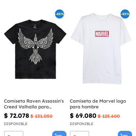
-45%
-45%
Camiseta Raven Assassin's
Camiseta de Marvel logo
Creed Valhalla para
para hombre
hombre
$ 72.078
$ 69.080
$ 131.050
$ 125.600
DISPONIBLE
DISPONIBLE