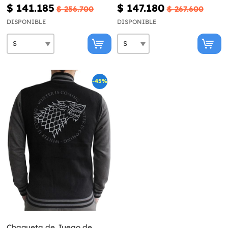
para hombre - Star Wars
$ 141.185
$ 147.180
$ 256.700
$ 267.600
DISPONIBLE
DISPONIBLE
-45%
Chaqueta de Juego de