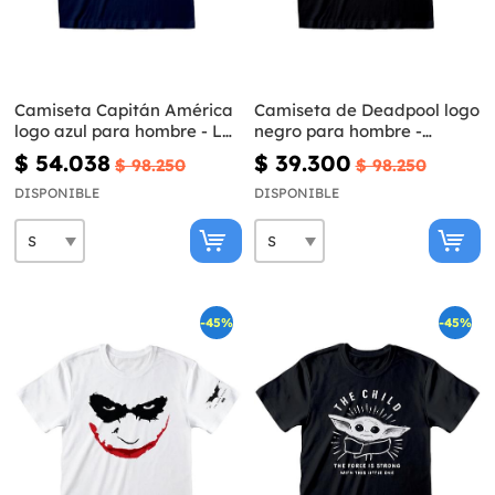
Camiseta Capitán América
Camiseta de Deadpool logo
logo azul para hombre - Los
negro para hombre -
Vengadores
Marvel
$ 54.038
$ 39.300
$ 98.250
$ 98.250
DISPONIBLE
DISPONIBLE
-45%
-45%