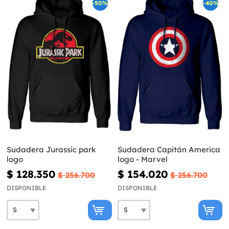
-50%
-40%
Sudadera Jurassic park
Sudadera Capitán America
logo
logo - Marvel
$ 128.350
$ 154.020
$ 256.700
$ 256.700
DISPONIBLE
DISPONIBLE