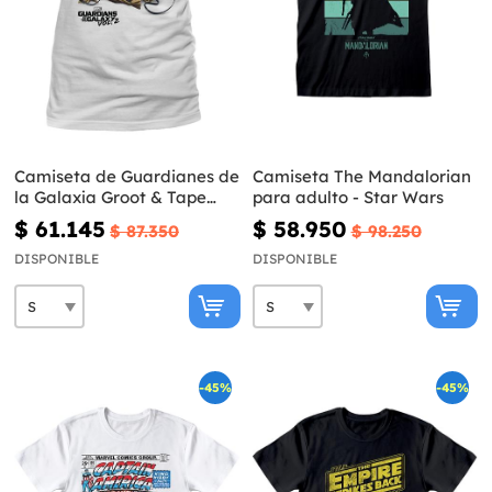
Camiseta de Guardianes de
Camiseta The Mandalorian
la Galaxia Groot & Tape
para adulto - Star Wars
para hombre
$ 61.145
$ 58.950
$ 87.350
$ 98.250
DISPONIBLE
DISPONIBLE
-45%
-45%