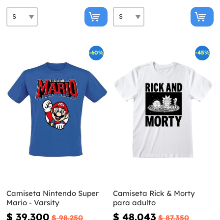
-60%
-45%
Camiseta Nintendo Super
Camiseta Rick & Morty
Mario - Varsity
para adulto
$ 39.300
$ 48.043
$ 98.250
$ 87.350