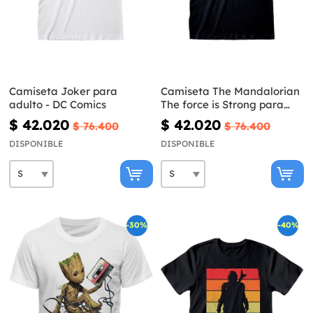
Camiseta Joker para
Camiseta The Mandalorian
adulto - DC Comics
The force is Strong para
adulto - Star Wars
$ 42.020
$ 42.020
$ 76.400
$ 76.400
DISPONIBLE
DISPONIBLE
-30%
-40%