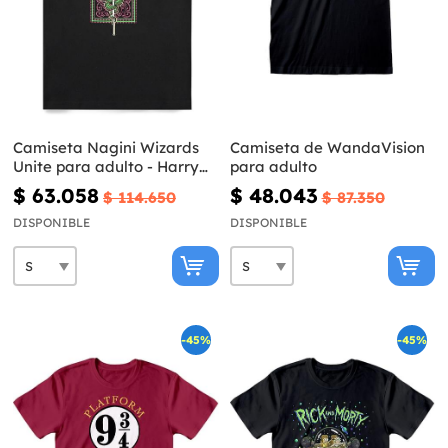
Camiseta Nagini Wizards
Camiseta de WandaVision
Unite para adulto - Harry
para adulto
Potter
$ 63.058
$ 48.043
$ 114.650
$ 87.350
DISPONIBLE
DISPONIBLE
-45%
-45%