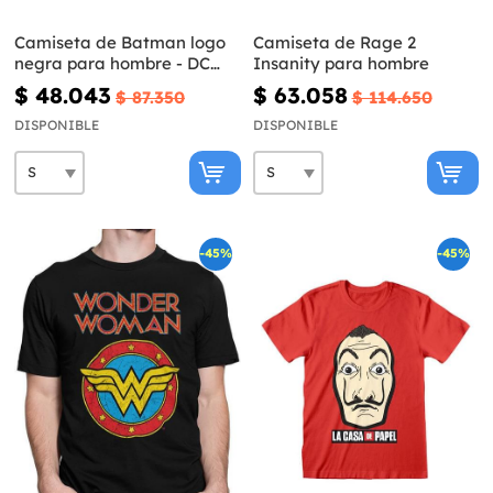
Camiseta de Batman logo
Camiseta de Rage 2
negra para hombre - DC
Insanity para hombre
Comics
$ 48.043
$ 63.058
$ 87.350
$ 114.650
DISPONIBLE
DISPONIBLE
-45%
-45%