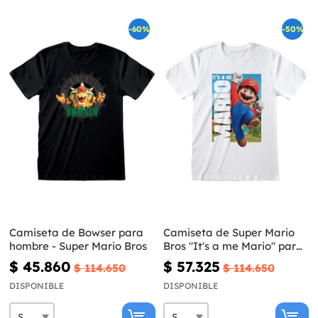
-60%
-50%
Camiseta de Bowser para
Camiseta de Super Mario
hombre - Super Mario Bros
Bros "It's a me Mario" para
hombre
$ 45.860
$ 57.325
$ 114.650
$ 114.650
DISPONIBLE
DISPONIBLE