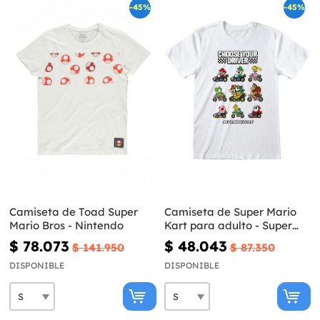
-45%
-45%
Camiseta de Toad Super
Camiseta de Super Mario
Mario Bros - Nintendo
Kart para adulto - Super
Mario
$ 78.073
$ 48.043
$ 141.950
$ 87.350
DISPONIBLE
DISPONIBLE