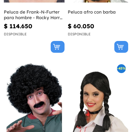
Peluca de Frank-N-Furter
Peluca afro con barba
para hombre - Rocky Horror
Show
$ 114.650
$ 60.050
DISPONIBLE
DISPONIBLE
-45%