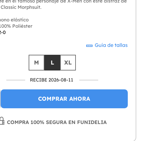
te en el famoso personaje de X-Men con este disfraz de
Classic Morphsuit.
ono elástico
00% Poliéster
2-0
Guía de tallas
M
L
XL
RECIBE 2026-08-11
COMPRAR AHORA
COMPRA 100% SEGURA EN FUNIDELIA