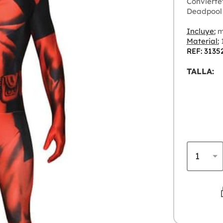
Conviérte
Deadpool 
Incluye:
m
Material:
1
REF: 3135
TALLA: