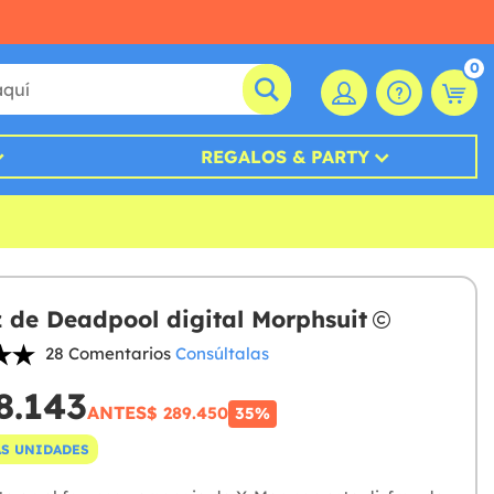
0
REGALOS & PARTY
z de Deadpool digital Morphsuit
28 Comentarios
Consúltalas
8.143
ANTES
$ 289.450
35%
S UNIDADES