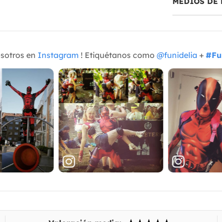
MEDIOS DE 
osotros en
Instagram
! Etiquétanos como
@funidelia
+
#Fu