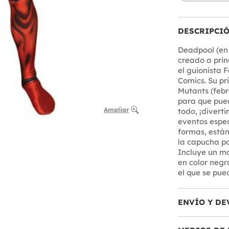
DESCRIPCI
Deadpool (en 
creado a prin
el guionista 
Comics. Su pr
Mutants (febr
para que pued
Ampliar
todo, ¡divert
eventos espec
formas, están
la capucha pa
Incluye un mo
en color negr
el que se pued
ENVÍO Y DE