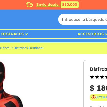
Envío desde:
$80.000
DISFRACES
ACCESORIOS
 Marvel
Disfraces Deadpool
Disfra
$ 18
ÚLTIMA