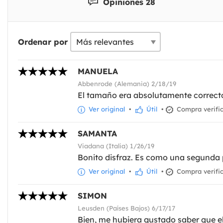
Opiniones 28
Ordenar por
MANUELA
Abbenrode (Alemania) 2/18/19
El tamaño era absolutamente correcto.
Ver original
•
Útil
•
Compra verifi
SAMANTA
Viadana (Italia) 1/26/19
Bonito disfraz. Es como una segunda pi
Ver original
•
Útil
•
Compra verifi
SIMON
Leusden (Países Bajos) 6/17/17
Bien, me hubiera gustado saber que el