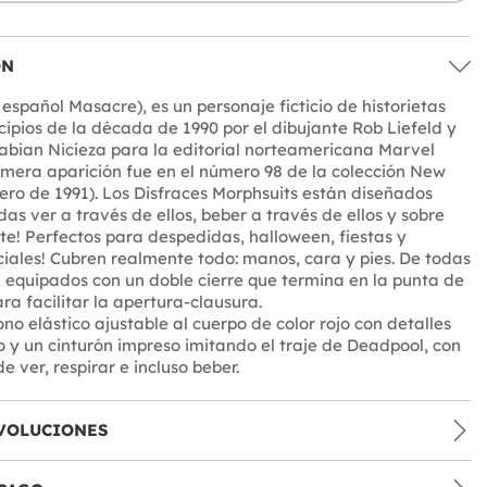
ÓN
español Masacre), es un personaje ficticio de historietas
cipios de la década de 1990 por el dibujante Rob Liefeld y
Fabian Nicieza para la editorial norteamericana Marvel
imera aparición fue en el número 98 de la colección New
ero de 1991). Los Disfraces Morphsuits están diseñados
as ver a través de ellos, beber a través de ellos y sobre
irte! Perfectos para despedidas, halloween, fiestas y
iales! Cubren realmente todo: manos, cara y pies. De todas
 equipados con un doble cierre que termina en la punta de
ra facilitar la apertura-clausura.
no elástico ajustable al cuerpo de color rojo con detalles
o y un cinturón impreso imitando el traje de Deadpool, con
e ver, respirar e incluso beber.
VOLUCIONES