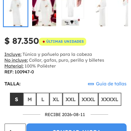
$ 87.350
ÚLTIMAS UNIDADES
Incluye:
Túnica y pañuelo para la cabeza
No incluye:
Collar, gafas, puro, perilla y billetes
Material:
100% Poliéster
REF: 100947-0
TALLA:
Guía de tallas
S
M
L
XL
XXL
XXXL
XXXXL
RECIBE 2026-08-11