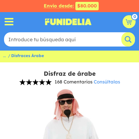
Envío desde:
$80.000
0
...
Disfraces Árabe
Disfraz de árabe
168 Comentarios
Consúltalas