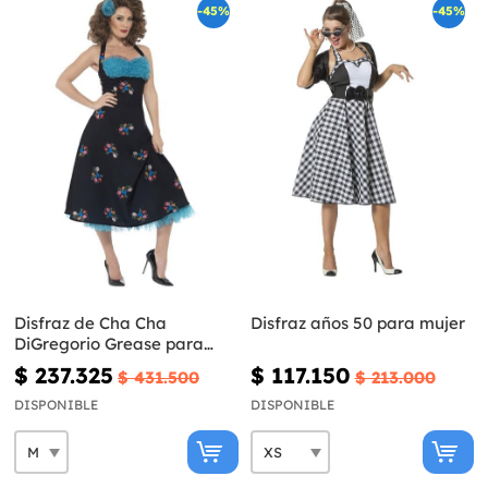
-45%
-45%
Disfraz de Cha Cha
Disfraz años 50 para mujer
DiGregorio Grease para
mujer
$ 237.325
$ 117.150
$ 431.500
$ 213.000
DISPONIBLE
DISPONIBLE