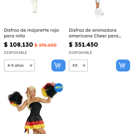
Disfraz de majorette roja
Disfraz de animadora
para niña
americana Cheer para
mujer
$ 108.130
$ 351.450
$ 196.600
DISPONIBLE
DISPONIBLE
-45%