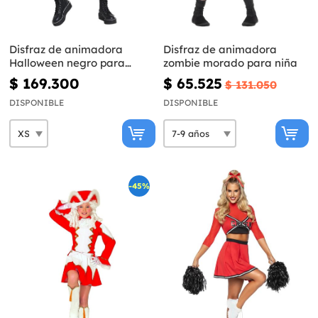
Disfraz de animadora
Disfraz de animadora
Halloween negro para
zombie morado para niña
mujer
$ 169.300
$ 65.525
$ 131.050
DISPONIBLE
DISPONIBLE
-45%