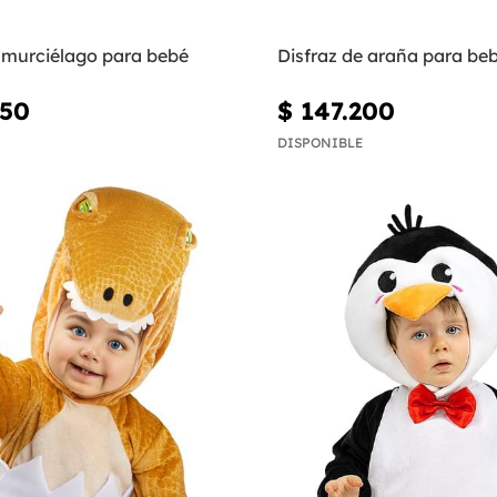
e murciélago para bebé
Disfraz de araña para be
950
$ 147.200
DISPONIBLE