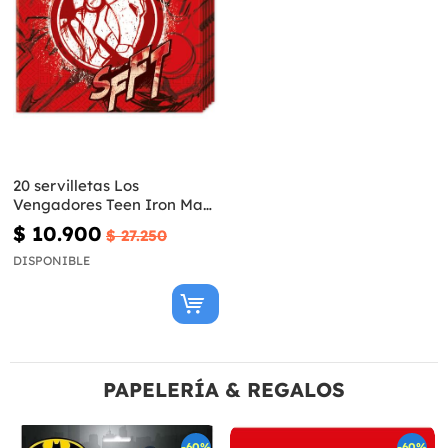
20 servilletas Los
Vengadores Teen Iron Man
(33x33cm) - Avengers Team
$ 10.900
$ 27.250
DISPONIBLE
PAPELERÍA & REGALOS
-60%
-60%