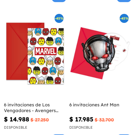
-45%
-45%
6 invitaciones de Los
6 invitaciones Ant Man
Vengadores - Avengers
Cartoon
$ 14.988
$ 17.985
$ 27.250
$ 32.700
DISPONIBLE
DISPONIBLE