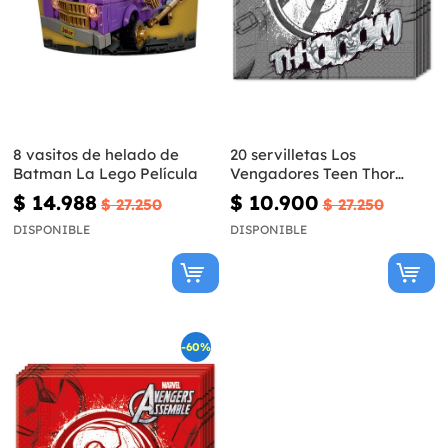
8 vasitos de helado de
20 servilletas Los
Batman La Lego Película
Vengadores Teen Thor
(33x33cm) - Avengers Team
$ 14.988
$ 10.900
$ 27.250
$ 27.250
DISPONIBLE
DISPONIBLE
-60%