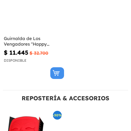
Guirnalda de Los
Vengadores "Happy
Birthday"
$ 11.445
$ 32.700
DISPONIBLE
REPOSTERÍA & ACCESORIOS
-30%