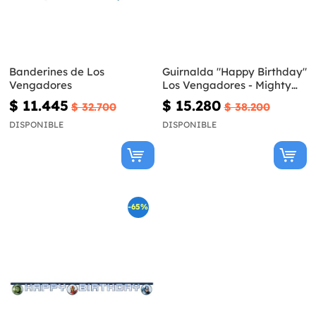
Banderines de Los
Guirnalda "Happy Birthday"
Vengadores
Los Vengadores - Mighty
Avengers
$ 11.445
$ 15.280
$ 32.700
$ 38.200
DISPONIBLE
DISPONIBLE
-65%