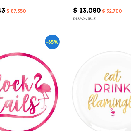
43
$ 13.080
$ 87.350
$ 32.700
DISPONIBLE
-65%