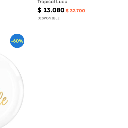
Tropical Luau
$ 13.080
$ 32.700
DISPONIBLE
-60%