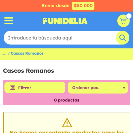
Envío desde:
$80.000
...
Cascos Romanos
Cascos Romanos
Filtrar
0
productos
No hemos encontrado productos para los