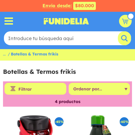
Envío desde:
$80.000
...
Botellas & Termos frikis
Botellas & Termos frikis
Filtrar
4
productos
-45%
-60%